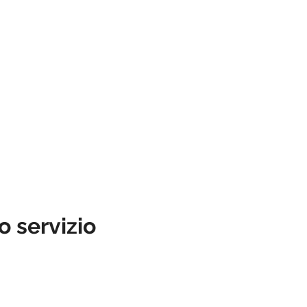
DI DANZA & COMPAGNIA PER
ONE PROVA GRATUITA
PIANO ORARIO
ISCRIZION
ERCHI AL MOMENTO NON E' ATTIVO, SCRIVICI E TI RICO
o servizio