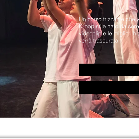
Un corso frizzante che v
K-pop stile nato da cor
videoclip e le migliori h
verrà trascurata.