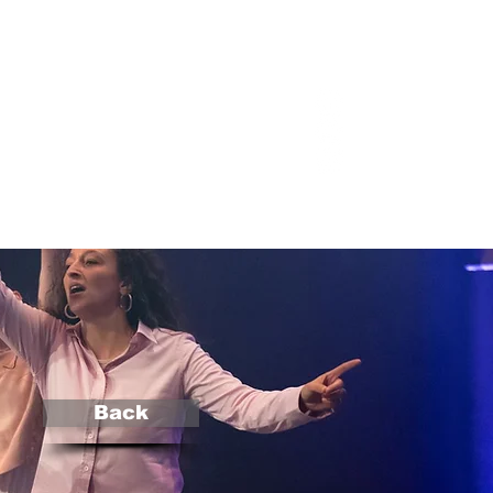
 EVENTI
E - TARIFFE
Altro...
Back