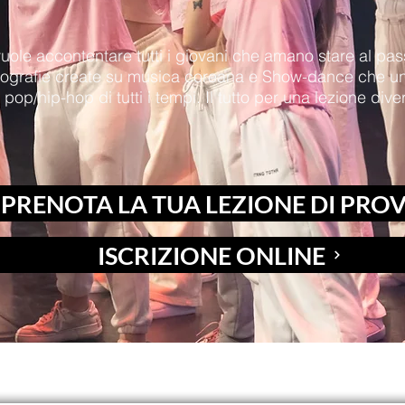
uole accontentare tutti i giovani che amano stare al pas
eografie create su musica coreana e Show-dance che un
it pop/hip-hop di tutti i tempi. Il tutto per una lezione di
PRENOTA LA TUA LEZIONE DI PRO
ISCRIZIONE ONLINE