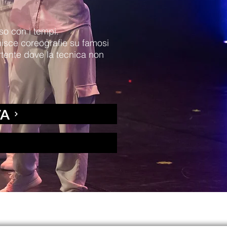
so con i tempi.
isce coreografie su famosi
vertente dove la tecnica non
VA