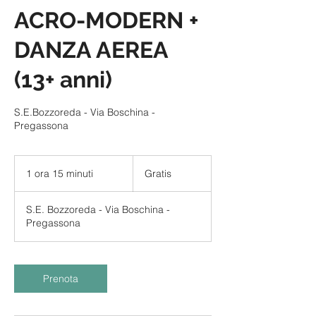
ACRO-MODERN +
DANZA AEREA
(13+ anni)
S.E.Bozzoreda - Via Boschina -
Pregassona
Gratis
1 ora 15 minuti
1
Gratis
o
r
S.E. Bozzoreda - Via Boschina -
1
Pregassona
5
m
i
n
Prenota
u
t
i