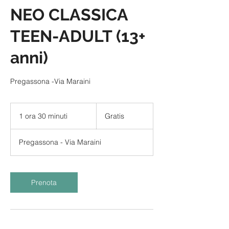
NEO CLASSICA
TEEN-ADULT (13+
anni)
Pregassona -Via Maraini
Gratis
1 ora 30 minuti
1
Gratis
o
r
Pregassona - Via Maraini
3
0
m
i
Prenota
n
u
t
i