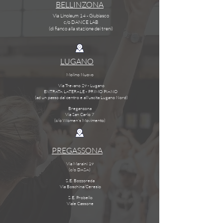
BELLINZONA
Via Linoleum 14 - Giubiasco
c/o DANCE LAB
(di fianco alla stazione dei treni)
LUGANO
Molino Nuovo
Via Trevano 29 - Lugano
ENTRATA LATERALE - PRIMO PIANO
(ad un passo dal centro e all'uscita Lugano Nord)
Breganzona
Via San Carlo 7
(c/o Women's Movimento)
PREGASSONA
Via Maraini 19
(c/o DASA)
S.E. Bozzoreda
Via Boschina/Ceresio
S.E. Probello
Viale Cassone