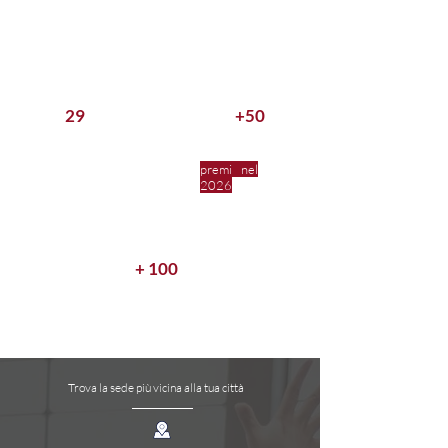
29
+50
anni di insegnamento e
organizzazione eventi
premi nel
2026
+ 100
shows e gare in
Svizzera e all'estero
Trova la sede più vicina alla tua città